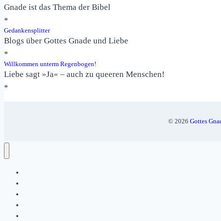
Gnade ist das Thema der Bibel
*
Gedankensplitter
Blogs über Gottes Gnade und Liebe
*
Willkommen unterm Regenbogen!
Liebe sagt »Ja« – auch zu queeren Menschen!
*
Gottes Gnad
© 2026
Bedenkenswert!
Datenschutzerklärung
Geschenkt!
Impressum
Mit Gott versöhnt! Der Tod ist abgewendet!