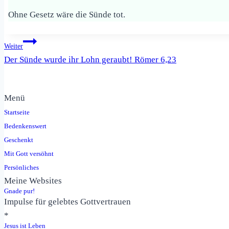
Ohne Gesetz wäre die Sünde tot.
Beitragsnavigation
Weiter
Der Sünde wurde ihr Lohn geraubt! Römer 6,23
Menü
Startseite
Bedenkenswert
Geschenkt
Mit Gott versöhnt
Persönliches
Meine Websites
Gnade pur!
Impulse für gelebtes Gottvertrauen
*
Jesus ist Leben