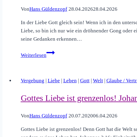
Von
Hans Güldenzopf
28.04.2026
28.04.2026
In der Liebe Gott gleich sein! Wenn ich in den unters
Liebe, so bin ich nur wie ein dröhnender Gong oder e
seine Gedanken erkennen…
In
Weiterlesen
der
Liebe
Gott
Vergebung
|
Liebe
|
Leben
|
Gott
|
Welt
|
Glaube / Vert
gleich
sein!
Gottes Liebe ist grenzenlos! Joha
1.
Korinther
Von
Hans Güldenzopf
20.07.2020
06.04.2026
13,1–
8
Gottes Liebe ist grenzenlos! Denn Gott hat die Welt so