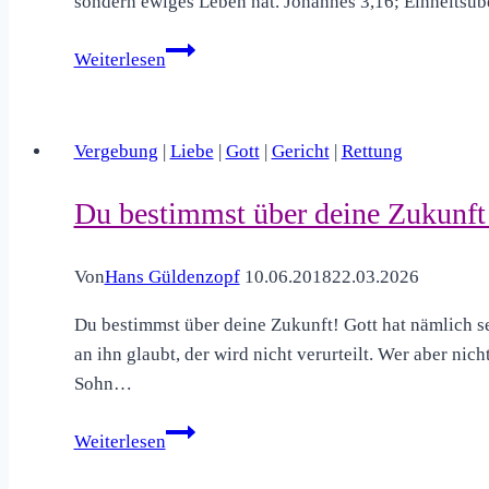
sondern ewiges Leben hat. Johannes 3,16; Einheitsüb
Gottes
Weiterlesen
Liebe
ist
grenzenlos!
Vergebung
|
Liebe
|
Gott
|
Gericht
|
Rettung
Johannes
3,16
Du bestimmst über deine Zukunft
Von
Hans Güldenzopf
10.06.2018
22.03.2026
Du bestimmst über deine Zukunft! Gott hat nämlich se
an ihn glaubt, der wird nicht verurteilt. Wer aber nic
Sohn…
Du
Weiterlesen
bestimmst