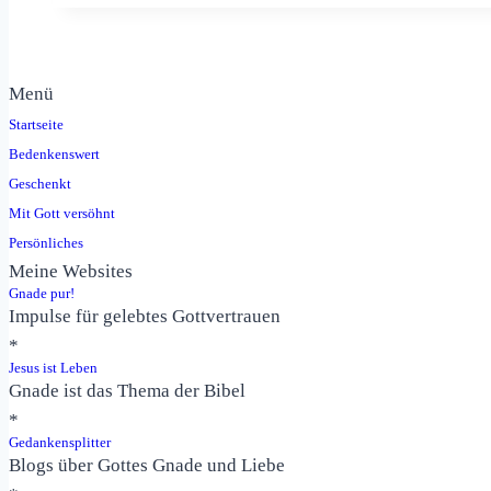
über
deine
Zukunft!
Johannes
Menü
3,17f
Startseite
Bedenkenswert
Geschenkt
Mit Gott versöhnt
Persönliches
Meine Websites
Gnade pur!
Impulse für gelebtes Gottvertrauen
*
Jesus ist Leben
Gnade ist das Thema der Bibel
*
Gedankensplitter
Blogs über Gottes Gnade und Liebe