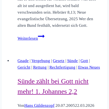
alt ist und ausgedient hat, wird bald
verschwunden sein. Hebräer 8,13; Neue
evangelistische Übersetzung, 2025 Wer den
alten Bund festhält, widersetzt sich Gott.
Die
Weiterlesen
Beziehung
zu
Gott
Gnade
|
Vergebung
|
Gesetz
|
Sünde
|
Gott
|
wurde
Gericht
|
Rettung
|
Rechtfertigung
|
Etwas Neues
neu
geregelt!
Sünde zählt bei Gott nicht
Hebräer
8,13
mehr! 1. Johannes 2,2
Von
Hans Güldenzopf
20.07.2005
22.03.2026