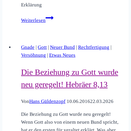
Erklärung
Mit
Weiterlesen
Jesus
beginnt
etwas
Gnade
|
Gott
|
Neuer Bund
|
Rechtfertigung
|
total
Versöhnung
|
Etwas Neues
Neues!
2.
Die Beziehung zu Gott wurde
Korinther
5,17
neu geregelt! Hebräer 8,13
Von
Hans Güldenzopf
10.06.2016
22.03.2026
Die Beziehung zu Gott wurde neu geregelt!
Wenn Gott also von einem neuen Bund spricht,
hat er den ersten für veraltet erklärt. Was aber